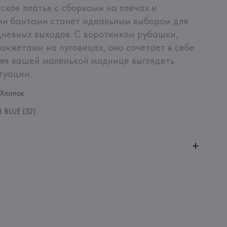
ское платье с сборками на плечах и 
и бантами станет идеальным выбором для 
дневных выходов. С воротником рубашки, 
нжетами на пуговицах, оно сочетает в себе 
ляя вашей маленькой моднице выглядеть 
туации.
 Хлопок
BLUE (52)
ительной ответственностью "Белмаркетцентр"
0030, г. Минск, ул. Немига, 5, пом. 39, ком. 1
 S.A.
S.A., Via Augusta 10 (Pol. Ind. Riera de Caldes), 08184 
lona),