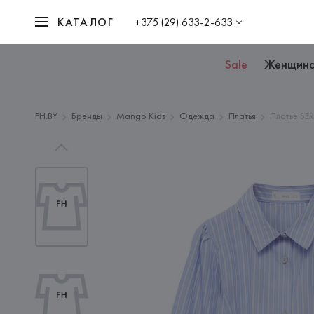
КАТАЛОГ
+375 (29) 633-2-633
Sale
Женщин
FH.BY
Бренды
Mango Kids
Одежда
Платья
Платье SE