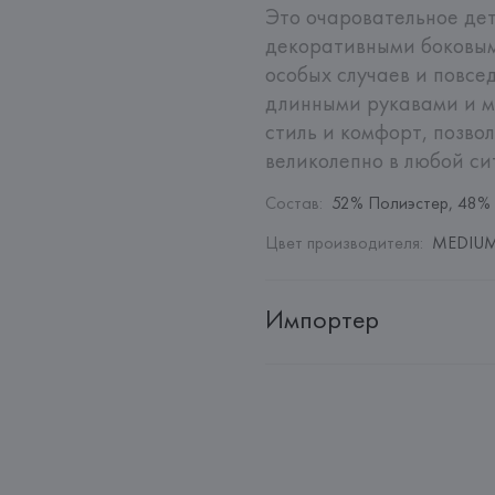
Это очаровательное дет
декоративными боковым
особых случаев и повсе
длинными рукавами и ма
стиль и комфорт, позво
великолепно в любой си
Состав
:
52% Полиэстер, 48%
Цвет производителя
:
MEDIUM 
Импортер
Импортер: 
Общество с дополн
Адрес: 
Республика Беларусь, 22
Производитель: 
MANGO MNG,
Адрес: 
ИСПАНИЯ, 
MANGO MNG, 
Palau-Solità i Plegamans (Barce