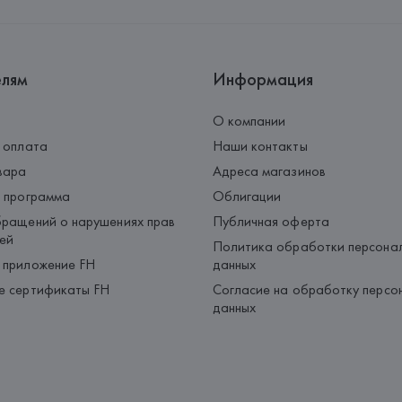
Страна происхождения товара
елям
Информация
О компании
 оплата
Наши контакты
вара
Адреса магазинов
 программа
Облигации
ращений о нарушениях прав
Публичная оферта
ей
Политика обработки персона
 приложение FH
данных
е сертификаты FH
Согласие на обработку персо
данных