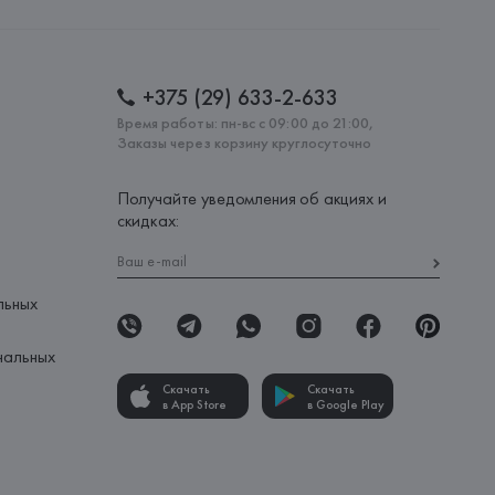
: 
ИНДИЯ
+375 (29) 633-2-633
Время работы: пн-вс с 09:00 до 21:00,
Заказы через корзину круглосуточно
Получайте уведомления об акциях и
скидках:
льных
нальных
Скачать
Скачать
в App Store
в Google Play