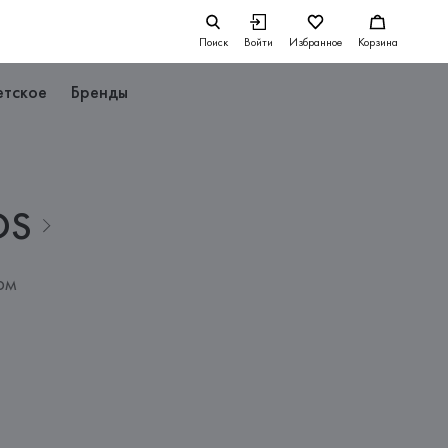
Поиск
Войти
Избранное
Корзина
етское
Бренды
DS
ом