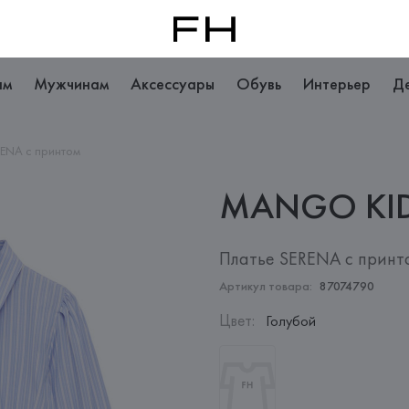
ам
Мужчинам
Аксессуары
Обувь
Интерьер
Д
RENA с принтом
MANGO
KI
Платье SERENA с принт
Артикул товара:
87074790
Цвет
:
Голубой