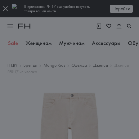
В приложении FH.BY еще удобнее покупать
Перейти
товары вашей мечты
Sale
Женщинам
Мужчинам
Аксессуары
Обу
FH.BY
Бренды
Mango Kids
Одежда
Джинсы
Джинсы
PERU7 из хлопка