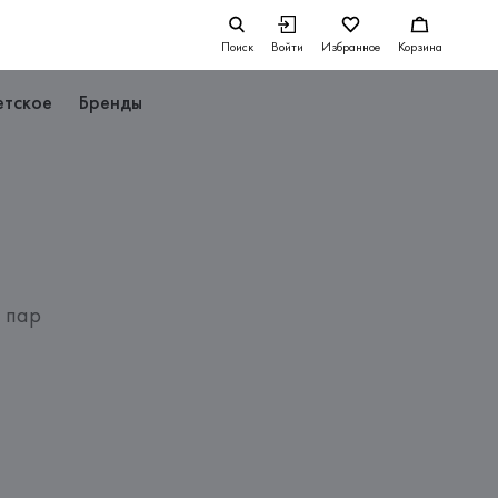
Поиск
Войти
Избранное
Корзина
етское
Бренды
4 пар