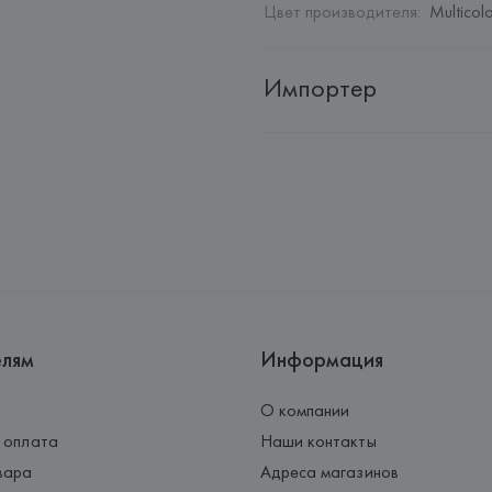
Цвет производителя
:
Multicol
Импортер
Импортер: 
Общество с дополн
Адрес: 
Республика Беларусь, 2
Производитель: 
Barata & Ramil
Адрес: 
ПОРТУГАЛИЯ, 
Barata &
Rio Tinto,
Страна происхождения товара
елям
Информация
О компании
 оплата
Наши контакты
вара
Адреса магазинов