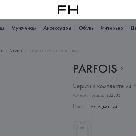
ам
Мужчинам
Аксессуары
Обувь
Интерьер
Д
ия
Серьги
Серьги в комплекте из 4 пар
PARFOIS
Серьги в комплекте из 
Артикул товара:
232335
Цвет
:
Разноцветный