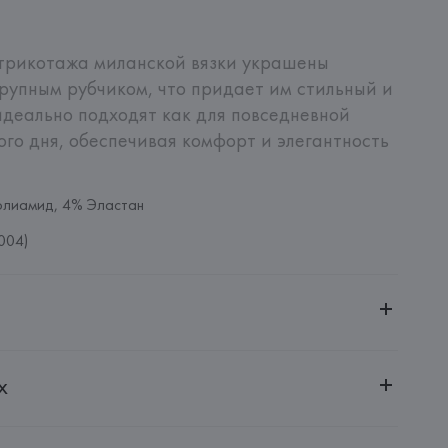
трикотажа миланской вязки украшены 
рупным рубчиком, что придает им стильный и 
деально подходят как для повседневной 
ого дня, обеспечивая комфорт и элегантность 
олиамид, 4% Эластан
004)
ительной ответственностью "БелВиринея"
х
20030, г. Минск, ул. Немига, 5, пом. 39
.
amotti, 4, 42124 Reggio Emilia,