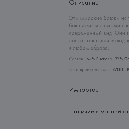
Описание
Эти широкие брюки из 
боковыми вставками с к
современный вид. Они и
носки, так и для выходн
в любом образе.
Состав
:
64% Вискоза, 32% П
Цвет производителя
:
WHITE (
Импортер
Импортер: 
Общество с дополн
Наличие в магазина
Адрес: 
Республика Беларусь, 2
Производитель: 
MaxMara S.r.l
Адрес: 
ИТАЛИЯ, 
Via Giulia Mar