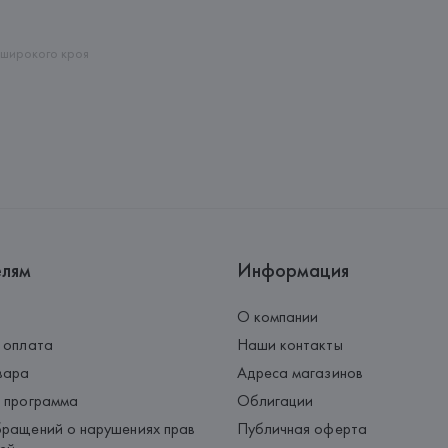
Страна происхождения товара
широкого кроя
елям
Информация
О компании
 оплата
Наши контакты
вара
Адреса магазинов
 программа
Облигации
ращений о нарушениях прав
Публичная оферта