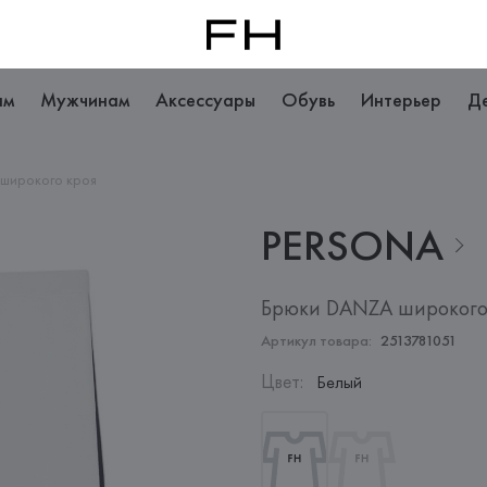
ам
Мужчинам
Аксессуары
Обувь
Интерьер
Д
широкого кроя
PERSONA
Брюки DANZA широкого
Артикул товара:
2513781051
Цвет
:
Белый