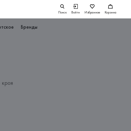
Поиск
Войти
Избранное
Корзина
етское
Бренды
 кроя