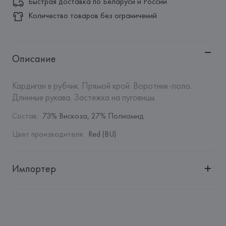
Быстрая доставка по Беларуси и России
Количество товаров без ограничений
Описание
Кардиган в рубчик. Прямой крой. Воротник-поло. 
Длинные рукава. Застежка на пуговицы.
Состав
:
73% Вискоза, 27% Полиамид
Цвет производителя
:
Red (BU)
Импортер
Импортер: 
Общество с дополнительной ответственностью 
"БелВиринея"
Адрес: 
Республика Беларусь, 220030, г. Минск, ул. 