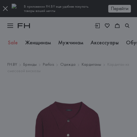
В приложении FH.BY еще удобнее покупать
Перейти
товары вашей мечты
Sale
Женщинам
Мужчинам
Аксессуары
Обу
FH.BY
Бренды
Parfois
Одежда
Кардиганы
Кардиган из
смесовой вискозы