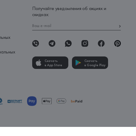
Получайте уведомления об акциях и
скидках:
льных
нальных
Скачать
Скачать
в App Store
в Google Play