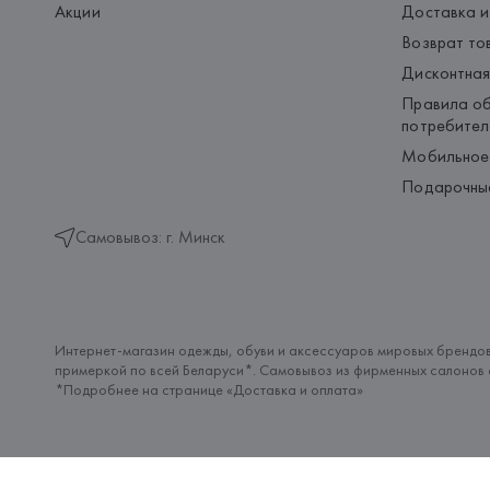
Акции
Доставка и
Возврат то
Дисконтная
Правила об
потребител
Мобильное
Подарочны
Самовывоз: г. Минск
Интернет-магазин одежды, обуви и аксессуаров мировых брендов
примеркой по всей Беларуси*. Самовывоз из фирменных салонов с
*Подробнее на странице «
Доставка и оплата
»