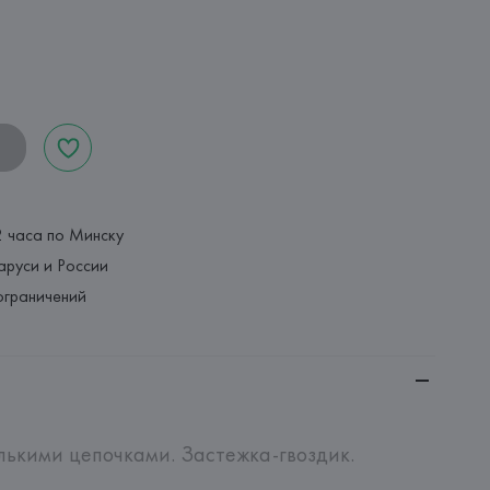
2 часа по Минску
аруси и России
ограничений
лькими цепочками. Застежка-гвоздик.
