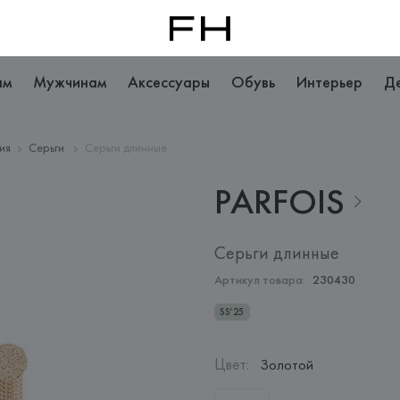
ам
Мужчинам
Аксессуары
Обувь
Интерьер
Д
ия
Серьги
Серьги длинные
PARFOIS
Серьги длинные
Артикул товара:
230430
SS’25
Цвет
:
Золотой