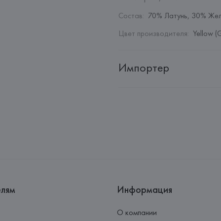
Состав
:
70% Латунь, 30% Же
Цвет производителя
:
Yellow (
Импортер
Импортер: 
Общество с дополн
Адрес: 
Республика Беларусь, 2
Производитель: 
Barata & Ramil
Адрес: 
ПОРТУГАЛИЯ, 
Barata &
Rio Tinto,
Страна происхождения товара
елям
Информация
О компании