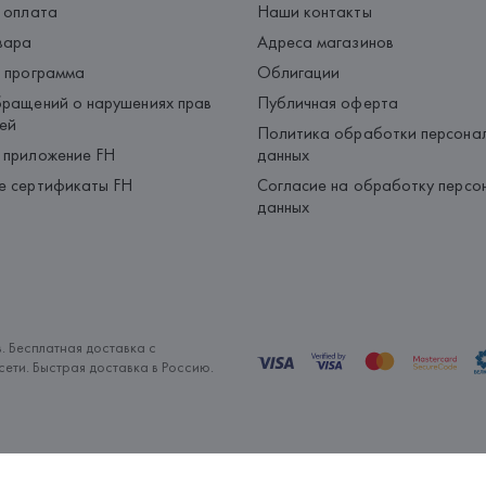
 оплата
Наши контакты
вара
Адреса магазинов
 программа
Облигации
ращений о нарушениях прав
Публичная оферта
ей
Политика обработки персона
 приложение FH
данных
е сертификаты FH
Согласие на обработку персо
данных
. Бесплатная доставка с
ети. Быстрая доставка в Россию.