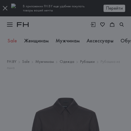
В приложении FH.BY еще удобнее покупать
Перейти
товары вашей мечты
Sale
Женщинам
Мужчинам
Аксессуары
Обу
FH.BY
Sale
Мужчинам
Одежда
Рубашки
Рубашка из
льна