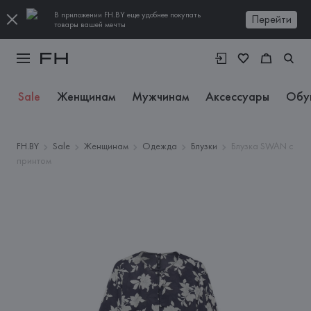
В приложении FH.BY еще удобнее покупать
Перейти
товары вашей мечты
Sale
Женщинам
Мужчинам
Аксессуары
Обу
FH.BY
Sale
Женщинам
Одежда
Блузки
Блузка SWAN с
принтом