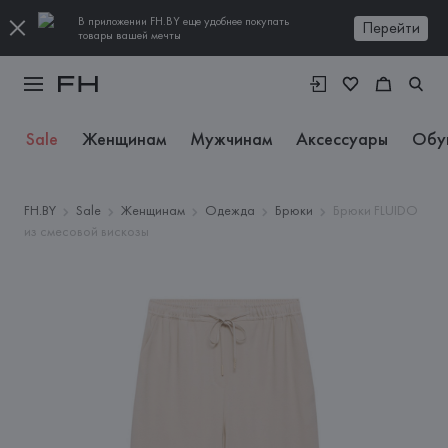
В приложении FH.BY еще удобнее покупать
Перейти
товары вашей мечты
Sale
Женщинам
Мужчинам
Аксессуары
Обу
FH.BY
Sale
Женщинам
Одежда
Брюки
Брюки FLUIDO
из смесовой вискозы