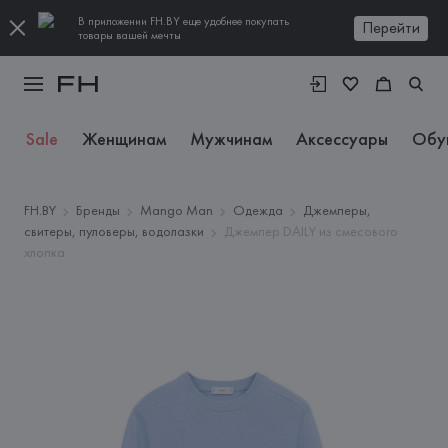
В приложении FH.BY еще удобнее покупать
Перейти
товары вашей мечты
Sale
Женщинам
Мужчинам
Аксессуары
Обу
FH.BY
Бренды
Mango Man
Одежда
Джемперы,
свитеры, пуловеры, водолазки
Джемпер DAILY из смесового
хлопка