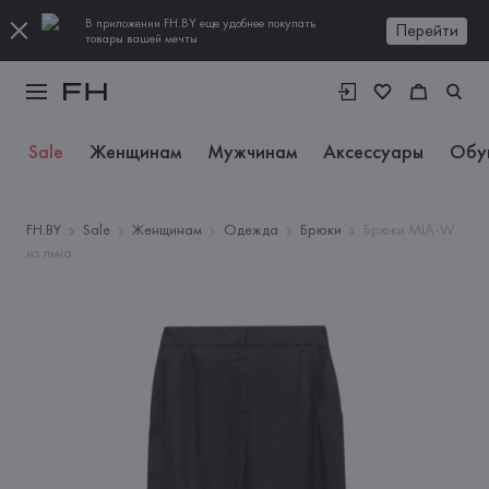
В приложении FH.BY еще удобнее покупать
Перейти
товары вашей мечты
Sale
Женщинам
Мужчинам
Аксессуары
Обу
FH.BY
Sale
Женщинам
Одежда
Брюки
Брюки MIA-W
из льна