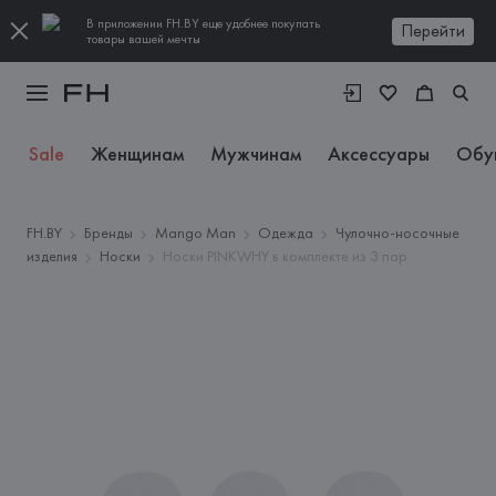
В приложении FH.BY еще удобнее покупать
Перейти
товары вашей мечты
Sale
Женщинам
Мужчинам
Аксессуары
Обу
FH.BY
Бренды
Mango Man
Одежда
Чулочно-носочные
изделия
Носки
Носки PINKWHY в комплекте из 3 пар