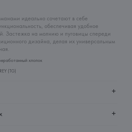
манами идеально сочетают в себе 
ункциональность, обеспечивая удобное 
. Застежка на молнию и пуговицы спереди 
иционного дизайна, делая их универсальным 
чая.
реработанный хлопок
EY (TG)
ительной ответственностью "Белмаркетцентр"
х
0030, г. Минск, ул. Немига, 5, пом. 39, ком. 1
 S.A.
S.A., Via Augusta 10 (Pol. Ind. Riera de Caldes), 08184 