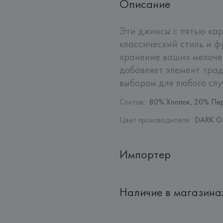
Описание
Эти джинсы с пятью кар
классический стиль и ф
хранение ваших мелочей
добавляет элемент трад
выбором для любого слу
Состав
:
80% Хлопок, 20% Пе
Цвет производителя
:
DARK GR
Импортер
Импортер: 
Общество с дополн
Наличие в магазина
Адрес: 
Республика Беларусь, 22
Производитель: 
MANGO MNG,
Адрес: 
ИСПАНИЯ, 
MANGO MNG, 