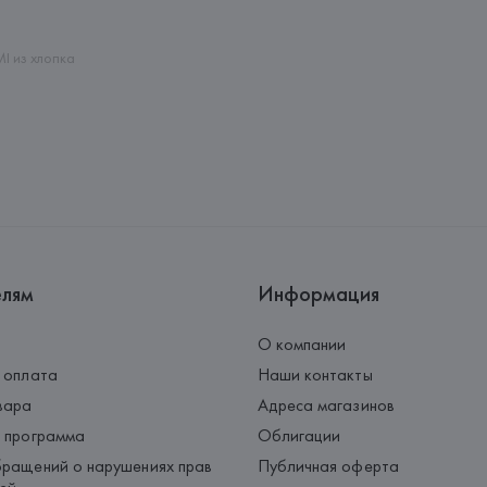
Palau-Solità i Plegamans (Barce
Страна происхождения товара
I из хлопка
елям
Информация
О компании
 оплата
Наши контакты
вара
Адреса магазинов
 программа
Облигации
ращений о нарушениях прав
Публичная оферта