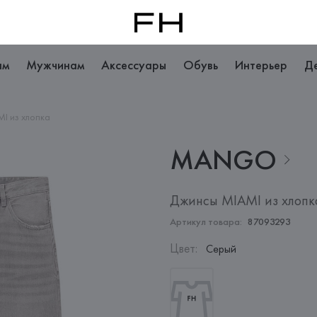
ам
Мужчинам
Аксессуары
Обувь
Интерьер
Д
I из хлопка
MANGO
Джинсы MIAMI из хлопк
Артикул товара:
87093293
Цвет
:
Серый