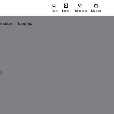
Поиск
Войти
Избранное
Корзина
етское
Бренды
а