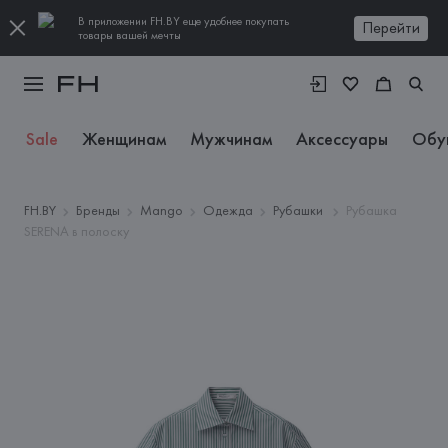
В приложении FH.BY еще удобнее покупать
Перейти
товары вашей мечты
Sale
Женщинам
Мужчинам
Аксессуары
Обу
FH.BY
Бренды
Mango
Одежда
Рубашки
Рубашка
SERENA в полоску