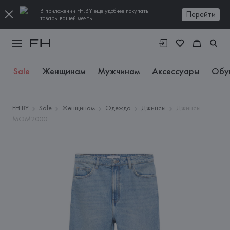
В приложении FH.BY еще удобнее покупать
Перейти
товары вашей мечты
Sale
Женщинам
Мужчинам
Аксессуары
Обу
FH.BY
Sale
Женщинам
Одежда
Джинсы
Джинсы
MOM2000