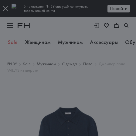
В приложении FH.BY еще удобнее покупать
Перейти
товары вашей мечты
Sale
Женщинам
Мужчинам
Аксессуары
Обу
FH.BY
Sale
Мужчинам
Одежда
Поло
Джемпер поло
WILLYS из шерсти