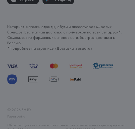
в App Store
в Google Play
Интернет-магазин одежды, обуви и аксессуаров мировых
брендов. Бесплатная доставка с примеркой по всей Беларуси*.
Самовывоз из фирменных салонов сети. Быстрая доставка в
Россию.
*Подробнее на странице «
Доставка и оплата
»
©
2026
FH.BY
Карта сайта
Общество с дополнительной ответственностью «БелВиринея» зарегистрировано
06.04.2006 Минским горисполкомом. УНП 190706320. Юр.адрес: г. Минск, ул.
Немига, 5, пом. 39. Интернет-магазин fh.by зарегистрирован в Торговом реестре