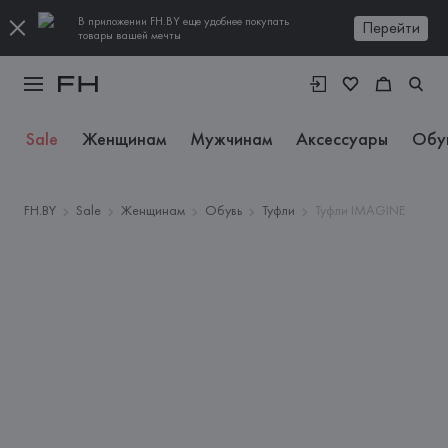
В приложении FH.BY еще удобнее покупать
Перейти
товары вашей мечты
Sale
Женщинам
Мужчинам
Аксессуары
Обу
FH.BY
Sale
Женщинам
Обувь
Туфли
Туфли IMAGINE