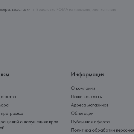
Страна происхождения товара
оверы, водолазки
Водолазка POMA из лиоцелла, хлопка и льна
елям
Информация
О компании
 оплата
Наши контакты
вара
Адреса магазинов
 программа
Облигации
ращений о нарушениях прав
Публичная оферта
ей
Политика обработки персона