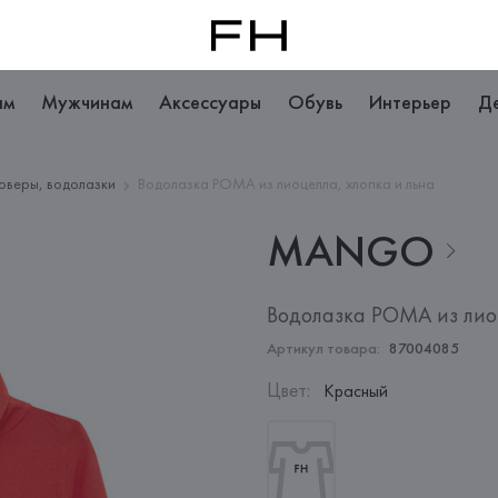
ам
Мужчинам
Аксессуары
Обувь
Интерьер
Д
оверы, водолазки
Водолазка POMA из лиоцелла, хлопка и льна
MANGO
Водолазка POMA из лиоц
Артикул товара:
87004085
Цвет
:
Красный