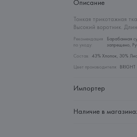
Описание
Тонкая трикотажная тка
Высокий воротник. Длин
Рекомендация 
Барабанная су
по уходу
:
запрещено, Ру
Состав
:
43% Хлопок, 30% Лио
Цвет производителя
:
BRIGHT 
Импортер
Импортер: 
Общество с дополн
Наличие в магазина
Адрес: 
Республика Беларусь, 22
Производитель: 
MANGO MNG,
Адрес: 
ИСПАНИЯ, 
MANGO MNG, 
Palau-Solità i Plegamans (Barce