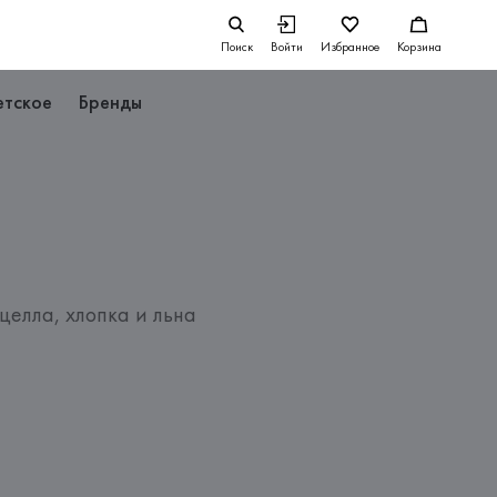
Поиск
Войти
Избранное
Корзина
етское
Бренды
елла, хлопка и льна