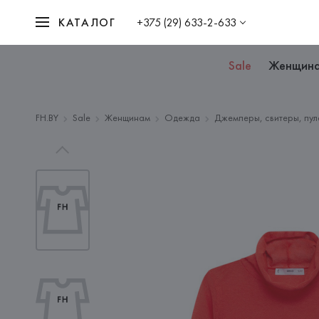
КАТАЛОГ
+375 (29) 633-2-633
Sale
Женщин
FH.BY
Sale
Женщинам
Одежда
Джемперы, свитеры, пул