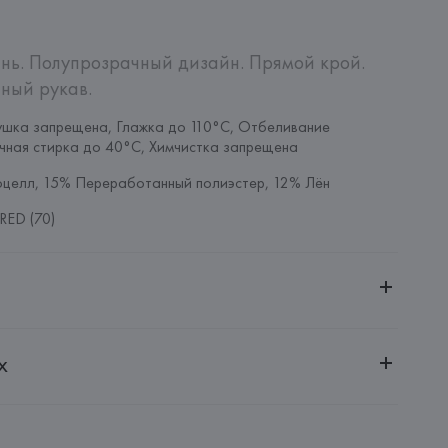
нь. Полупрозрачный дизайн. Прямой крой. 
ный рукав.
шка запрещена, Глажка до 110°C, Отбеливание 
чная стирка до 40°C, Химчистка запрещена
целл, 15% Переработанный полиэстер, 12% Лён
RED (70)
ительной ответственностью "Белмаркетцентр"
х
0030, г. Минск, ул. Немига, 5, пом. 39, ком. 1
 S.A.
S.A., Via Augusta 10 (Pol. Ind. Riera de Caldes), 08184 
lona),