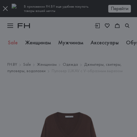
В приложении FH.BY еще удобнее покупать
Перейти
товары вашей мечты
Sale
Женщинам
Мужчинам
Аксессуары
Обу
FH.BY
Sale
Женщинам
Одежда
Джемперы, свитеры,
пуловеры, водолазки
Пуловер LUKAV с V-образным вырезом