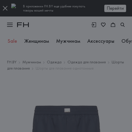
В приложении FH.BY еще удобнее покупать
Перейти
товары вашей мечты
Sale
Женщинам
Мужчинам
Аксессуары
Обу
FH.BY
Мужчинам
Одежда
Одежда для плавания
Шорты
для плавания
Шорты для плавания однотонные