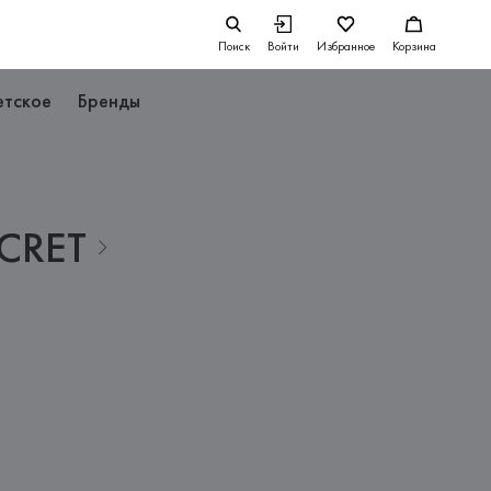
Поиск
Войти
Избранное
Корзина
етское
Бренды
CRET