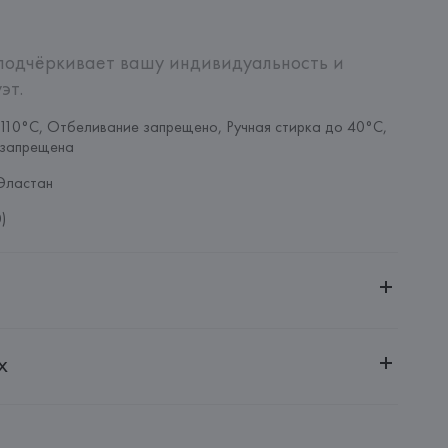
подчёркивает вашу индивидуальность и 
эт.
110°C, Отбеливание запрещено, Ручная стирка до 40°C, 
 запрещена
Эластан
)
ительной ответственностью "БелВиринея"
х
20030, г. Минск, ул. Немига, 5, пом. 39
NFECCION S.A.
CONFECCION S.A., AVDA LLANO CASTELLANO, NUM. 51 