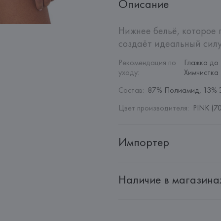
Описание
Нижнее бельё, которое 
создаёт идеальный силу
Рекомендация по 
Глажка до 
уходу
:
Химчистка
Состав
:
87% Полиамид, 13% 
Цвет производителя
:
PINK (70
Импортер
Импортер: 
Общество с дополн
Наличие в магазина
Адрес: 
Республика Беларусь, 2
Производитель: 
EUROFIEL CO
Адрес: 
ИСПАНИЯ, 
EUROFIEL 
28034 MADRID,