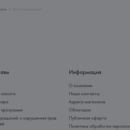
Страна происхождения товара
русы
Трусы кружевные
елям
Информация
О компании
 оплата
Наши контакты
вара
Адреса магазинов
 программа
Облигации
ращений о нарушениях прав
Публичная оферта
ей
Политика обработки персона