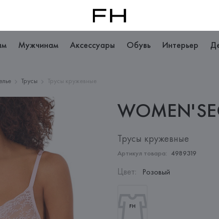
ам
Мужчинам
Аксессуары
Обувь
Интерьер
Д
елье
Трусы
Трусы кружевные
WOMEN'SE
Трусы кружевные
Артикул товара:
4989319
Цвет
:
Розовый