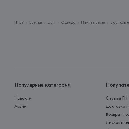
FH.BY
Бренды
Etam
Одежда
Нижнее белье
Бюстгальт
Популярные категории
Покупат
Новости
Отзывы FH
Акции
Доставка и
Возврат то
Дисконтная