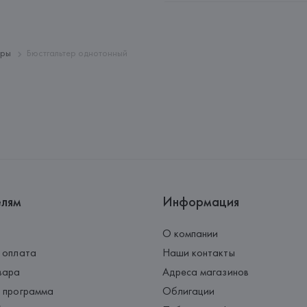
Адрес: 
ФРАНЦИЯ, 
Etam Linger
Страна происхождения товара
еры
Бюстгальтер однотонный
елям
Информация
О компании
 оплата
Наши контакты
вара
Адреса магазинов
 программа
Облигации