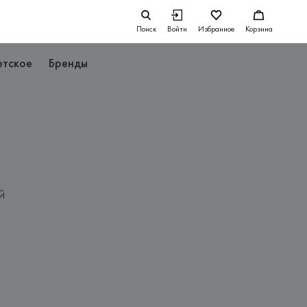
Поиск
Войти
Избранное
Корзина
етское
Бренды
й