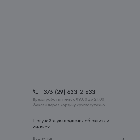
ie SA, 57/59 Rue Henri Barbusse 92110 Clichy,
: 
КИТАЙ
+375 (29) 633-2-633
Время работы: пн-вс с 09:00 до 21:00,
Заказы через корзину круглосуточно
Получайте уведомления об акциях и
скидках: