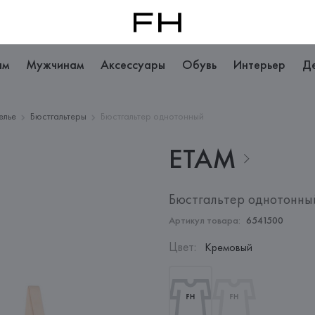
ам
Мужчинам
Аксессуары
Обувь
Интерьер
Д
елье
Бюстгальтеры
Бюстгальтер однотонный
ETAM
Бюстгальтер однотонны
Артикул товара:
6541500
Цвет
:
Кремовый