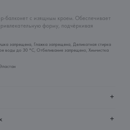
р-балконет с изящным кроем. Обеспечивает 
ривлекательную форму, подчёркивая 
шка запрещена, Глажка запрещена, Деликатная стирка 
ре воды до 30 °C, Отбеливание запрещено, Химчистка 
Эластан
ительной ответственностью "БелВиринея"
х
20030, г. Минск, ул. Немига, 5, пом. 39
SA