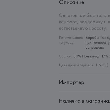
Описание
Однотонный бюстгальте
комфорт, поддержку и п
естественную красоту.
Рекомендация 
Барабанная су
по уходу
:
при температу
запрещена
Состав
:
83% Полиамид, 17% 
Цвет производителя
:
LIN (81)
Импортер
Импортер: 
Общество с дополн
Наличие в магазина
Адрес: 
Республика Беларусь, 2
Производитель: 
Etam Lingerie 