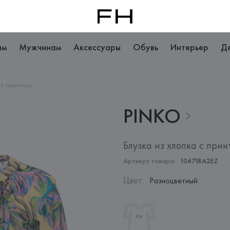
ам
Мужчинам
Аксессуары
Обувь
Интерьер
Д
 с принтом
PINKO
Блузка из хлопка с прин
Артикул товара:
104718A2EZ
Цвет
:
Разноцветный