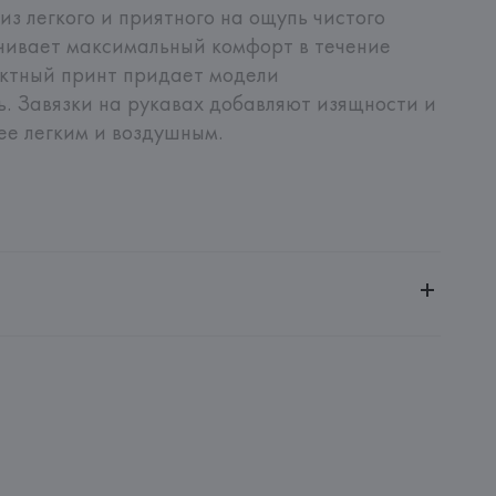
из легкого и приятного на ощупь чистого 
чивает максимальный комфорт в течение 
ектный принт придает модели 
ь. Завязки на рукавах добавляют изящности и 
ее легким и воздушным.
ительной ответственностью "БелВиринея"
20030, г. Минск, ул. Немига, 5, пом. 39
A.
.A., 43036, Strada Comunale di Fornio 132, Fidenza 
: 
ИНДИЯ