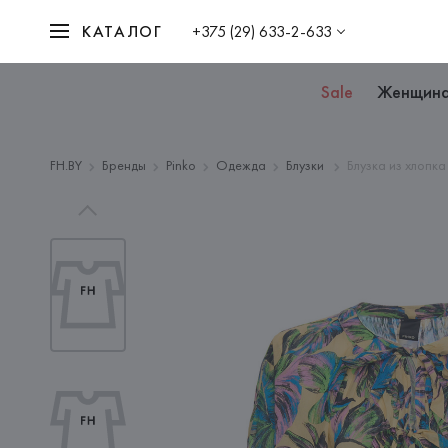
КАТАЛОГ
+375 (29) 633-2-633
Sale
Женщин
FH.BY
Бренды
Pinko
Одежда
Блузки
Блузка из хлопка