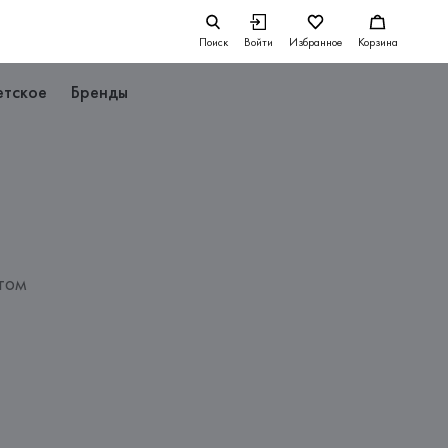
Поиск
Войти
Избранное
Корзина
етское
Бренды
том