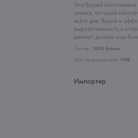
Эта блузка изготовлена 
хлопка, который обеспе
всего дня. Яркий и эфф
выразительность и стил
делают дизайн еще бол
Состав
:
100% Хлопок
Цвет производителя
:
HN8
Импортер
Импортер: 
Общество с дополн
Адрес: 
Республика Беларусь, 2
Производитель: 
Cris Conf. S.p.
Адрес: 
ИТАЛИЯ, 
CRIS CONF. S.p
(Parma),
Страна происхождения товара