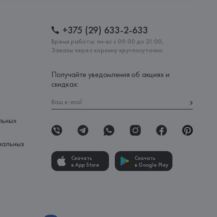
+375 (29) 633-2-633
Время работы: пн-вс с 09:00 до 21:00,
Заказы через корзину круглосуточно
Получайте уведомления об акциях и
скидках:
льных
нальных
Скачать
Скачать
в App Store
в Google Play