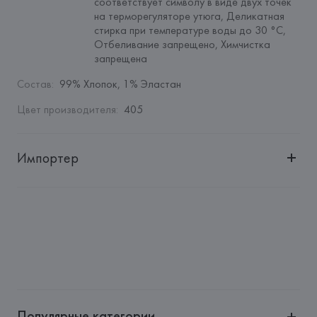
соответствует символу в виде двух точек 
на терморегуляторе утюга, Деликатная 
стирка при температуре воды до 30 °C, 
Отбеливание запрещено, Химчистка 
запрещена
Состав
:
99% Хлопок, 1% Эластан
Цвет производителя
:
405
Импортер
Импортер: 
Общество с ограниченной ответственностью 
"Авикойл Интернешнл"
Адрес: 
Республика Беларусь, 220051, г. Минск, ул. 
Рафиева, д. 64, помещение 2-27
Производитель: 
HUGO BOSS AG
Адрес: 
ГЕРМАНИЯ, 
HUGO BOSS AG, Dieselstrasse 12, D-
72555 Metzingen,
Популярные категории
Страна происхождения товара: 
ШРИ-ЛАНКА