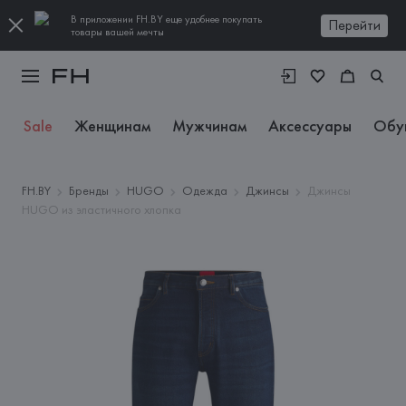
В приложении FH.BY еще удобнее покупать
Перейти
товары вашей мечты
Sale
Женщинам
Мужчинам
Аксессуары
Обу
FH.BY
Бренды
HUGO
Одежда
Джинсы
Джинсы
HUGO из эластичного хлопка