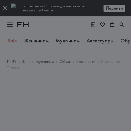
В приложении FH.BY еще удобнее покупать
Перейти
товары вашей мечты
Sale
Женщинам
Мужчинам
Аксессуары
Обу
FH.BY
Sale
Мужчинам
Обувь
Кроссовки
Кроссовки
Titanium