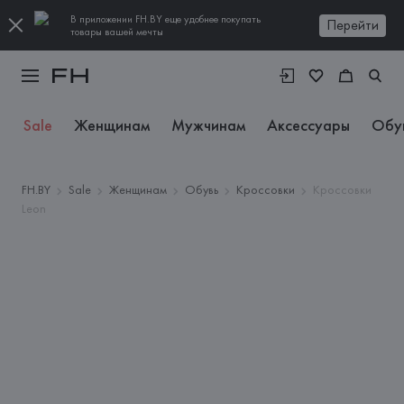
В приложении FH.BY еще удобнее покупать
Перейти
товары вашей мечты
Sale
Женщинам
Мужчинам
Аксессуары
Обу
FH.BY
Sale
Женщинам
Обувь
Кроссовки
Кроссовки
Leon