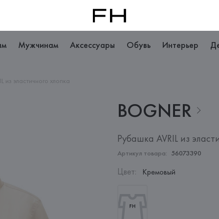
ам
Мужчинам
Аксессуары
Обувь
Интерьер
Д
L из эластичного хлопка
BOGNER
Рубашка AVRIL из эласт
Артикул товара:
56073390
Цвет
:
Кремовый