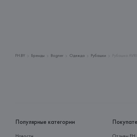
FH.BY
Бренды
Bogner
Одежда
Рубашки
Рубашка AVRI
Популярные категории
Покупат
Новости
Отзывы FH