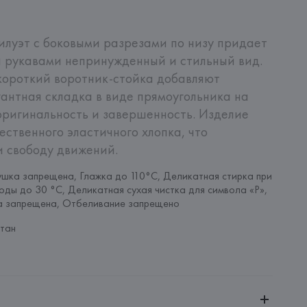
луэт с боковыми разрезами по низу придает 
и рукавами непринужденный и стильный вид. 
ороткий воротник-стойка добавляют 
антная складка в виде прямоугольника на 
ригинальность и завершенность. Изделие 
ственного эластичного хлопка, что 
и свободу движений.
шка запрещена, Глажка до 110°C, Деликатная стирка при 
оды до 30 °C, Деликатная сухая чистка для символа «P», 
а запрещена, Отбеливание запрещено
тан