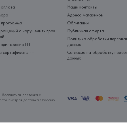
 оплата
Наши контакты
вара
Адреса магазинов
 программа
Облигации
ращений о нарушениях прав
Публичная оферта
ей
Политика обработки персона
 приложение FH
данных
е сертификаты FH
Согласие на обработку персо
данных
. Бесплатная доставка с
ети. Быстрая доставка в Россию.