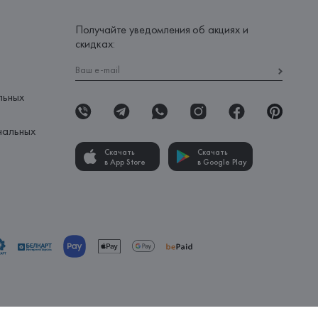
Получайте уведомления об акциях и
скидках:
льных
нальных
Скачать
Скачать
в App Store
в Google Play