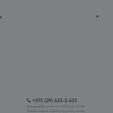
ченной ответственностью "Авикойл Интернешнл"
х
20051, г. Минск, ул. Рафиева, д. 64, помещение 2-27
 GmbH & Co. KGaA
er GmbH & Co. KGaA, Sankt-Veit-Strasse 4, 81673 Munchen,
: 
ПОРТУГАЛИЯ
+375 (29) 633-2-633
Время работы: пн-вс с 09:00 до 21:00,
Заказы через корзину круглосуточно