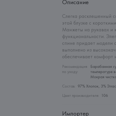
Описание
Слегка расклешенный си
этой блузке с коротким
Манжеты на рукавах и к
функциональности. Элег
спине придает модели о
выполнено из высококаче
обеспечивает комфорт 
Рекомендация 
Барабанная су
по уходу
:
температуре в
Мокрая чистк
Состав
:
97% Хлопок, 3% Элас
Цвет производителя
:
106
Импортер