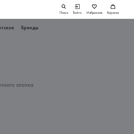
Поиск
Войти
Избранное
Корзина
етское
Бренды
ичного хлопка