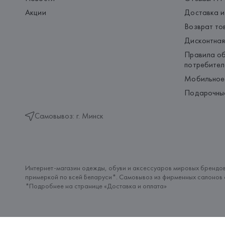
Акции
Доставка и
Возврат то
Дисконтная
Правила об
потребител
Мобильное
Подарочны
Самовывоз: г. Минск
Интернет-магазин одежды, обуви и аксессуаров мировых брендов
примеркой по всей Беларуси*. Самовывоз из фирменных салонов с
*Подробнее на странице «
Доставка и оплата
»