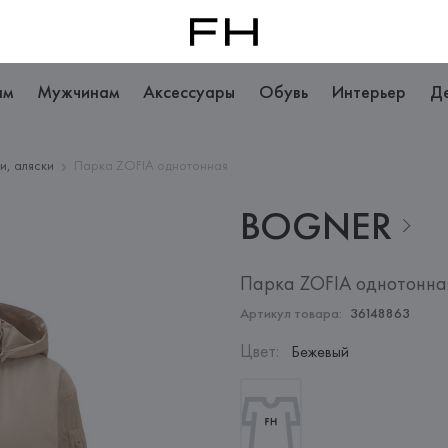
ам
Мужчинам
Аксессуары
Обувь
Интерьер
Д
и, аляски
Парка ZOFIA однотонная
BOGNER
Парка ZOFIA однотонна
Артикул товара:
36148863
Цвет
:
Бежевый