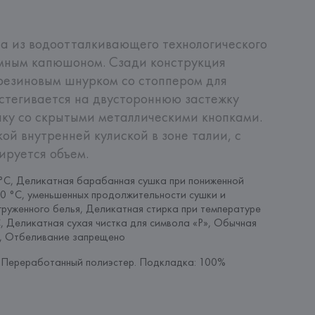
а из водоотталкивающего технологического 
мным капюшоном. Сзади конструкция 
резиновым шнурком со стоппером для 
стегивается на двустороннюю застежку 
ку со скрытыми металлическими кнопками. 
й внутренней кулиской в зоне талии, с 
ируется объем.
°C, Деликатная барабанная сушка при пониженной 
0 °C, уменьшенных продолжительности сушки и 
груженного белья, Деликатная стирка при температуре 
, Деликатная сухая чистка для символа «P», Обычная 
а, Отбеливание запрещено
Переработанный полиэстер. Подкладка: 100% 