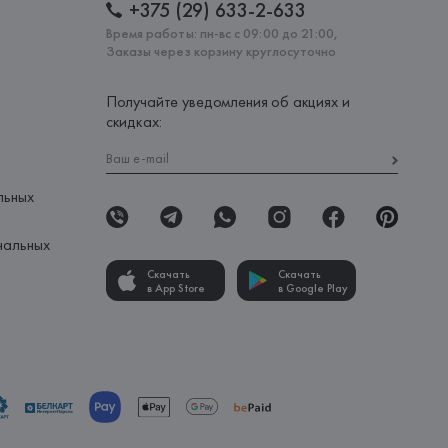
+375 (29) 633-2-633
Время работы: пн-вс с 09:00 до 21:00,
Заказы через корзину круглосуточно
Получайте уведомления об акциях и
скидках:
льных
нальных
Скачать
Скачать
в App Store
в Google Play