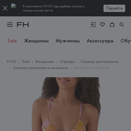
В приложении FH.BY еще удобнее покупать
Перейти
товары вашей мечты
Sale
Женщинам
Мужчинам
Аксессуары
Обу
FH.BY
Sale
Женщинам
Одежда
Одежда для плавания
Слитные купальники и монокини
Купальник с принтом