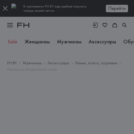
В приложении FH.BY еще удобнее покупать
Перейти
товары вашей мечты
Sale
Женщинам
Мужчинам
Аксессуары
Обу
FH.BY
Мужчинам
Аксессуары
Ремни, пояса, подтяжки
Ремень из натуральной кожи