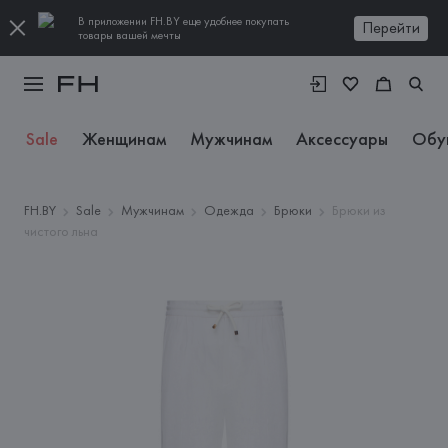
В приложении FH.BY еще удобнее покупать
Перейти
товары вашей мечты
Sale
Женщинам
Мужчинам
Аксессуары
Обу
FH.BY
Sale
Мужчинам
Одежда
Брюки
Брюки из
чистого льна