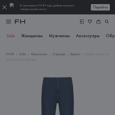
В приложении FH.BY еще удобнее покупать
Перейти
товары вашей мечты
Sale
Женщинам
Мужчинам
Аксессуары
Обу
FH.BY
Sale
Мужчинам
Одежда
Брюки
Брюки чинос из
эластичного хлопка