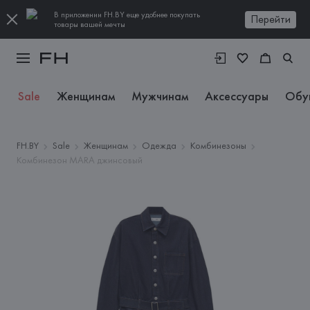
В приложении FH.BY еще удобнее покупать
Перейти
товары вашей мечты
Sale
Женщинам
Мужчинам
Аксессуары
Обу
FH.BY
Sale
Женщинам
Одежда
Комбинезоны
Комбинезон MARA джинсовый