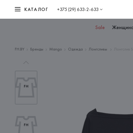
КАТАЛОГ
+375 (29) 633-2-633
Sale
Женщин
FH.BY
Бренды
Mango
Одежда
Лонгсливы
Лонгслив 