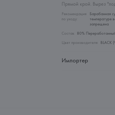
Прямой крой. Вырез "ло
Рекомендация 
Барабанная су
по уходу
:
температуре в
запрещена
Состав
:
80% Переработанный
Цвет производителя
:
BLACK (
Импортер
Импортер: 
Общество с дополн
Адрес: 
Республика Беларусь, 22
Производитель: 
MANGO MNG,
Адрес: 
ИСПАНИЯ, 
MANGO MNG, 
Palau-Solità i Plegamans (Barce
Страна происхождения товара