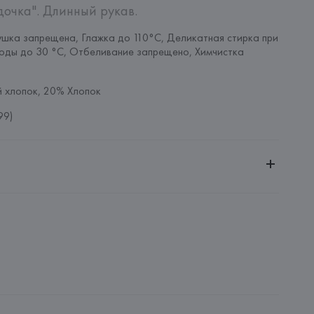
дочка". Длинный рукав.
шка запрещена, Глажка до 110°C, Деликатная стирка при 
оды до 30 °C, Отбеливание запрещено, Химчистка 
 хлопок, 20% Хлопок
99)
ительной ответственностью "Белмаркетцентр"
0030, г. Минск, ул. Немига, 5, пом. 39, ком. 1
 S.A.
S.A., Via Augusta 10 (Pol. Ind. Riera de Caldes), 08184 
lona),
: 
БАНГЛАДЕШ