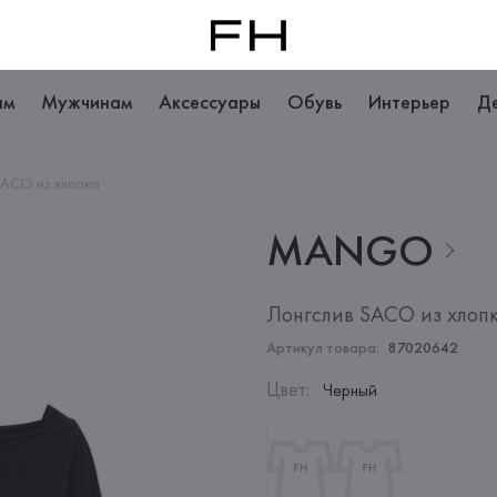
ам
Мужчинам
Аксессуары
Обувь
Интерьер
Д
SACO из хлопка
MANGO
Лонгслив SACO из хлоп
Артикул товара:
87020642
Цвет
:
Черный