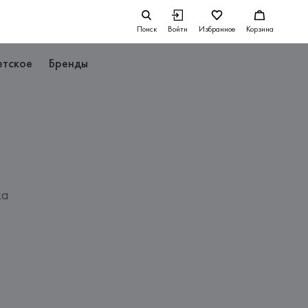
Поиск
Войти
Избранное
Корзина
етское
Бренды
ка