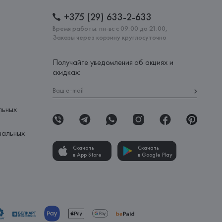
+375 (29) 633-2-633
Время работы: пн-вс с 09:00 до 21:00,
Заказы через корзину круглосуточно
Получайте уведомления об акциях и
скидках:
льных
нальных
Скачать
Скачать
в App Store
в Google Play