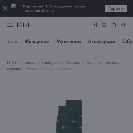
В приложении FH.BY еще удобнее покупать
Перейти
товары вашей мечты
Sale
Женщинам
Мужчинам
Аксессуары
Обу
FH.BY
Бренды
Springfield
Одежда
Чулочно-носочные
изделия
Носки
Носки с принтом