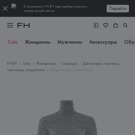
В приложении FH.BY еще удобнее покупать
Перейти
товары вашей мечты
Sale
Женщинам
Мужчинам
Аксессуары
Обу
FH.BY
Sale
Женщинам
Одежда
Джемперы, свитеры,
пуловеры, водолазки
Водолазка с пайетками