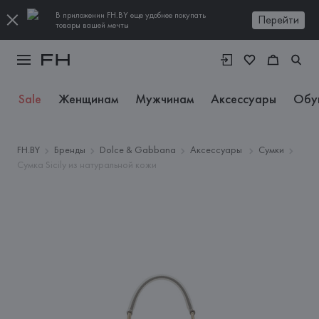
В приложении FH.BY еще удобнее покупать
Перейти
товары вашей мечты
Sale
Женщинам
Мужчинам
Аксессуары
Обу
FH.BY
Бренды
Dolce & Gabbana
Аксессуары
Сумки
Сумка Sicily из натуральной кожи