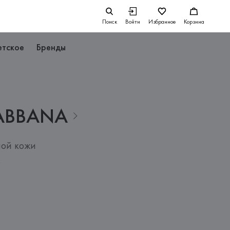
Поиск
Войти
Избранное
Корзина
етское
Бренды
ABBANA
ной кожи
2