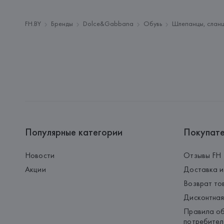
FH.BY
Бренды
Dolce&Gabbana
Обувь
Шлепанцы, сланц
Популярные категории
Покупат
Новости
Отзывы FH
Акции
Доставка и
Возврат то
Дисконтная
Правила об
потребител