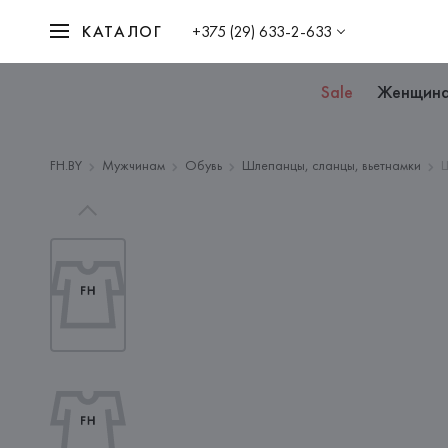
КАТАЛОГ
+375 (29) 633-2-633
Sale
Женщин
FH.BY
Мужчинам
Обувь
Шлепанцы, сланцы, вьетнамки
Ш