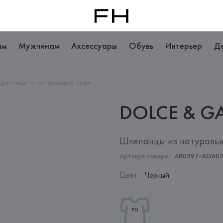
ам
Мужчинам
Аксессуары
Обувь
Интерьер
Д
лепанцы из натуральной кожи
DOLCE &
G
Шлепанцы из натураль
Артикул товара:
A80397-AO60
Цвет
:
Черный