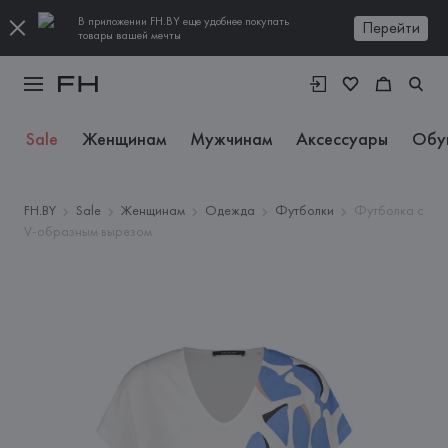
В приложении FH.BY еще удобнее покупать
Перейти
товары вашей мечты
Sale
Женщинам
Мужчинам
Аксессуары
Обу
FH.BY
Sale
Женщинам
Одежда
Футболки
Футболка с
V-образным вырезом