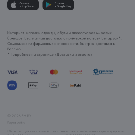
Скачать
Скачать
в App Store
в Google Play
Интернет-магазин одежды, обуви и аксессуаров мировых
брендов. Бесплатная доставка с примеркой по всей Беларуси*.
Самовывоз из фирменных салонов сети. Быстрая доставка в
Россию.
*Подробнее на странице «
Доставка и оплата
»
©
2026
FH.BY
Карта сайта
Общество с дополнительной ответственностью «БелВиринея» зарегистрировано