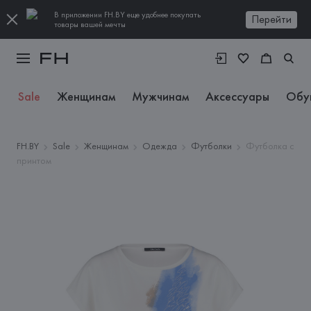
В приложении FH.BY еще удобнее покупать
Перейти
товары вашей мечты
Sale
Женщинам
Мужчинам
Аксессуары
Обу
FH.BY
Sale
Женщинам
Одежда
Футболки
Футболка с
принтом