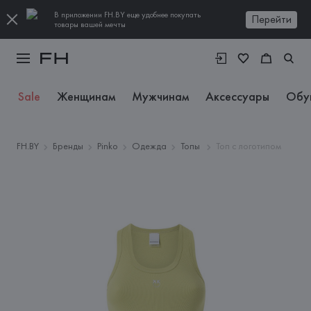
В приложении FH.BY еще удобнее покупать
Перейти
товары вашей мечты
Sale
Женщинам
Мужчинам
Аксессуары
Обу
FH.BY
Бренды
Pinko
Одежда
Топы
Топ с логотипом