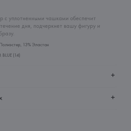
р с уплотненными чашками обеспечит 
течение дня, подчеркнет вашу фигуру и 
бразу.
Полиэстер, 13% Эластан
BLUE (14)
ительной ответственностью "БелВиринея"
х
20030, г. Минск, ул. Немига, 5, пом. 39
NFECCION S.A.
CONFECCION S.A., AVDA LLANO CASTELLANO, NUM. 51 
: 
МЬЯНМА