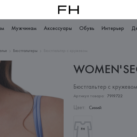
ам
Мужчинам
Аксессуары
Обувь
Интерьер
Д
елье
Бюстгальтеры
Бюстгальтер с кружевом
WOMEN'SE
Бюстгальтер с кружево
Артикул товара:
7919722
Цвет
:
Синий