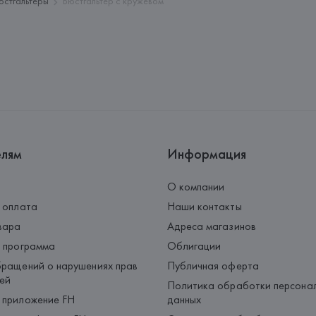
юстгальтеры
Бюстгальтер с кружевом
елям
Информация
О компании
 оплата
Наши контакты
вара
Адреса магазинов
 программа
Облигации
ращений о нарушениях прав
Публичная оферта
ей
Политика обработки персона
 приложение FH
данных