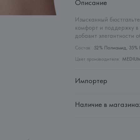
Описание
Изысканный бюстгальте
комфорт и поддержку в 
добавит элегантности о
Состав
:
52% Полиамид, 35% 
Цвет производителя
:
MEDIUM 
Импортер
Импортер: 
Общество с дополн
Наличие в магазина
Адрес: 
Республика Беларусь, 2
Производитель: 
EUROFIEL CO
Адрес: 
ИСПАНИЯ, 
EUROFIEL 
28034 MADRID,
Страна происхождения товара