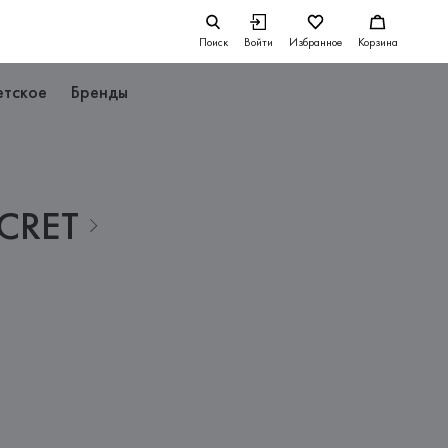
Поиск
Войти
Избранное
Корзина
етское
Бренды
CRET
м