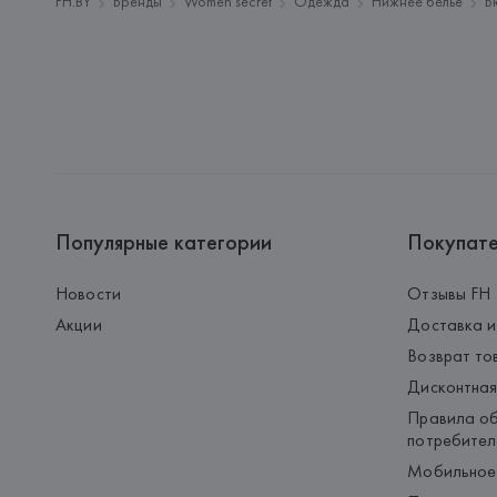
FH.BY
Бренды
Women'secret
Одежда
Нижнее белье
Б
Популярные категории
Покупат
Новости
Отзывы FH
Акции
Доставка и
Возврат то
Дисконтная
Правила об
потребител
Мобильное