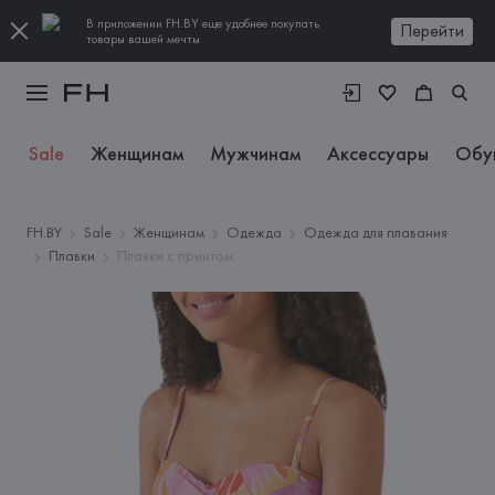
В приложении FH.BY еще удобнее покупать
Перейти
товары вашей мечты
Sale
Женщинам
Мужчинам
Аксессуары
Обу
FH.BY
Sale
Женщинам
Одежда
Одежда для плавания
Плавки
Плавки с принтом