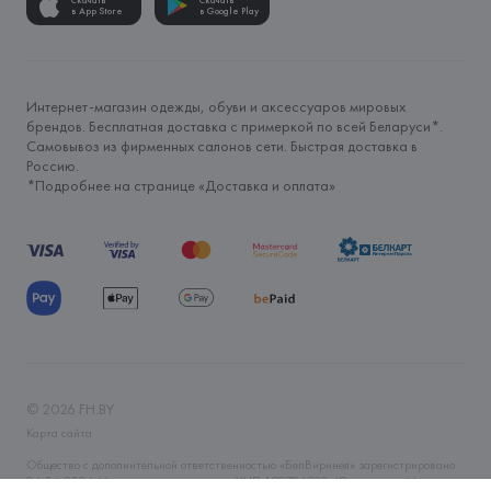
Скачать
Скачать
в App Store
в Google Play
Интернет-магазин одежды, обуви и аксессуаров мировых
брендов. Бесплатная доставка с примеркой по всей Беларуси*.
Самовывоз из фирменных салонов сети. Быстрая доставка в
Россию.
*Подробнее на странице «
Доставка и оплата
»
©
2026
FH.BY
Карта сайта
Общество с дополнительной ответственностью «БелВиринея» зарегистрировано
06.04.2006 Минским горисполкомом. УНП 190706320. Юр.адрес: г. Минск, ул.