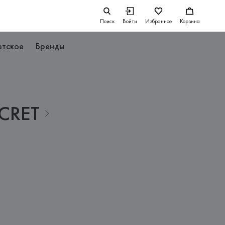
Поиск
Войти
Избранное
Корзина
етское
Бренды
CRET