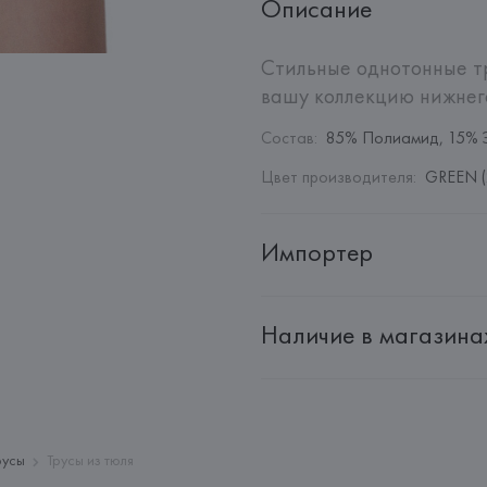
Описание
Стильные однотонные тр
вашу коллекцию нижнего
Состав
:
85% Полиамид, 15% 
Цвет производителя
:
GREEN (
Импортер
Импортер: 
Общество с дополн
Наличие в магазина
Адрес: 
Республика Беларусь, 2
Производитель: 
EUROFIEL CO
Адрес: 
ИСПАНИЯ, 
EUROFIEL 
28034 MADRID,
Страна происхождения товара
русы
Трусы из тюля