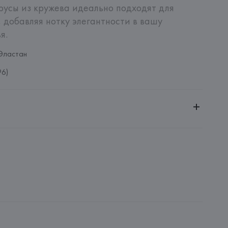
усы из кружева идеально подходят для 
 добавляя нотку элегантности в вашу 
я.
Эластан
96)
ительной ответственностью "БелВиринея"
20030, г. Минск, ул. Немига, 5, пом. 39
NFECCION S.A.
CONFECCION S.A., AVDA LLANO CASTELLANO, NUM. 51 
: 
КИТАЙ