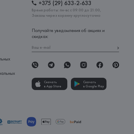
+375 (29) 633-2-633
Время работы: пн-вс с 09:00 до 21:00,
Заказы через корзину круглосуточно
Получайте уведомления об акциях и
скидках:
льных
нальных
Скачать
Скачать
в App Store
в Google Play