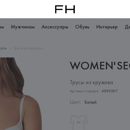
ам
Мужчинам
Аксессуары
Обувь
Интерьер
Д
русы
Трусы из кружева
WOMEN'SE
Трусы из кружева
Артикул товара:
4989297
Цвет
:
Белый