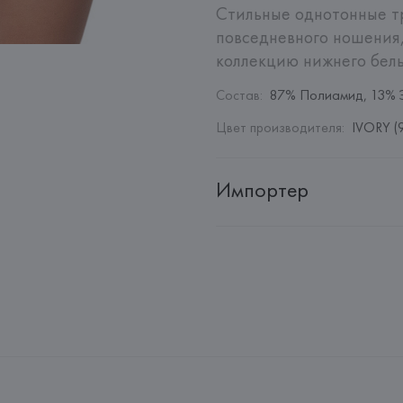
Стильные однотонные тр
повседневного ношения,
коллекцию нижнего бель
Состав
:
87% Полиамид, 13% 
Цвет производителя
:
IVORY (
Импортер
Импортер: 
Общество с дополн
Адрес: 
Республика Беларусь, 2
Производитель: 
EUROFIEL CO
Адрес: 
ИСПАНИЯ, 
EUROFIEL 
28034 MADRID,
Страна происхождения товара