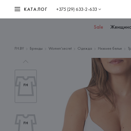
КАТАЛОГ
+375 (29) 633-2-633
Sale
Женщин
FH.BY
Бренды
Women'secret
Одежда
Нижнее белье
Т