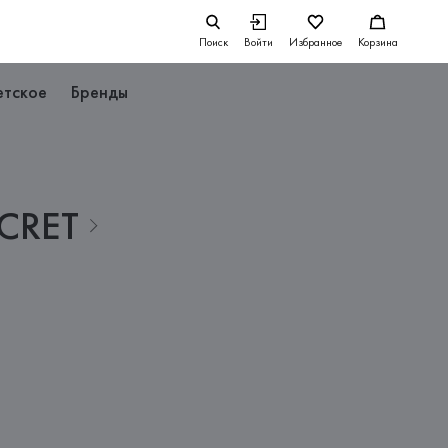
Поиск
Войти
Избранное
Корзина
етское
Бренды
CRET