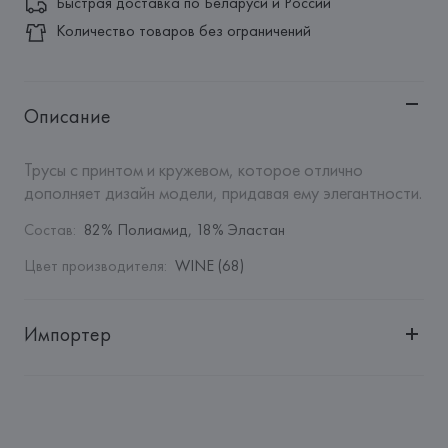
Быстрая доставка по Беларуси и России
Количество товаров без ограничений
Описание
Трусы с принтом и кружевом, которое отлично 
дополняет дизайн модели, придавая ему элегантности.
Состав
:
82% Полиамид, 18% Эластан
Цвет производителя
:
WINE (68)
Импортер
Импортер: 
Общество с дополнительной ответственностью 
"БелВиринея"
Адрес: 
Республика Беларусь, 220030, г. Минск, ул. 