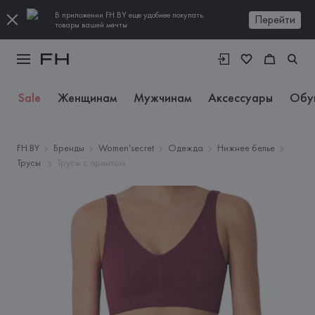
В приложении FH.BY еще удобнее покупать
Перейти
товары вашей мечты
Sale
Женщинам
Мужчинам
Аксессуары
Обу
FH.BY
Бренды
Women'secret
Одежда
Нижнее белье
Трусы
Трусы с принтом