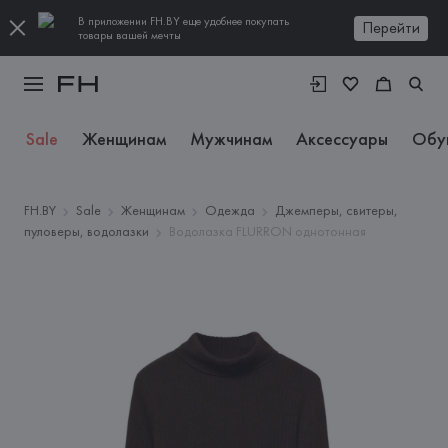
В приложении FH.BY еще удобнее покупать
Перейти
товары вашей мечты
Sale
Женщинам
Мужчинам
Аксессуары
Обу
FH.BY
Sale
Женщинам
Одежда
Джемперы, свитеры,
пуловеры, водолазки
Водолазка FLURRON однотонная