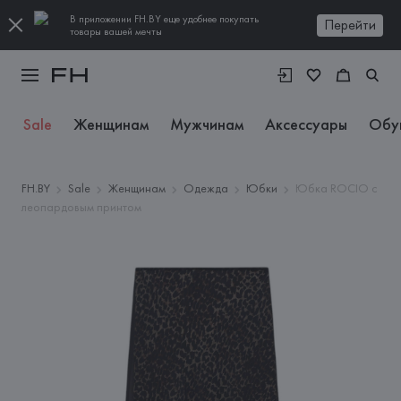
В приложении FH.BY еще удобнее покупать
Перейти
товары вашей мечты
Sale
Женщинам
Мужчинам
Аксессуары
Обу
FH.BY
Sale
Женщинам
Одежда
Юбки
Юбка ROCIO с
леопардовым принтом