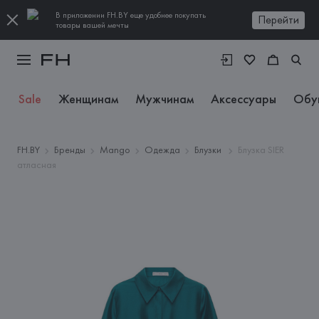
В приложении FH.BY еще удобнее покупать
Перейти
товары вашей мечты
Sale
Женщинам
Мужчинам
Аксессуары
Обу
FH.BY
Бренды
Mango
Одежда
Блузки
Блузка SIER
атласная