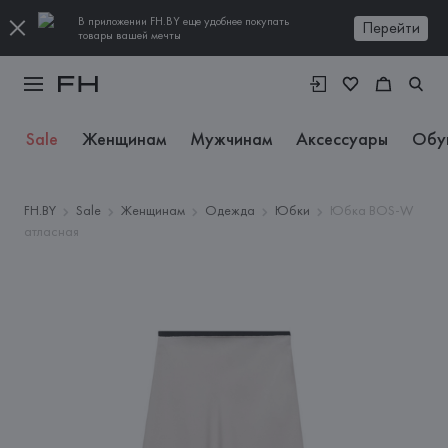
В приложении FH.BY еще удобнее покупать
Перейти
товары вашей мечты
Sale
Женщинам
Мужчинам
Аксессуары
Обу
FH.BY
Sale
Женщинам
Одежда
Юбки
Юбка BOS-W
атласная